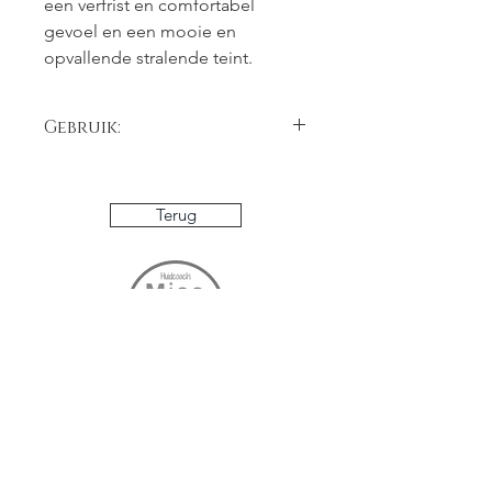
een verfrist en comfortabel 
gevoel en een mooie en 
opvallende stralende teint.
Gebruik:
Gebruik hannah Vitamin Complex:
Bij dagelijks gebruik na het 
reinigen en voor het 
Terug
aanbrengen van een crème 
het gezicht sprayen en 
inmasseren.
Tussen ieder laagje creme 
Vitamin Complex sprayen en 
inmasseren
De Vitamin Complex spray 
Schoonheidssalon
geeft de huid direct een 
MissMakeOver
comfortabel en verfrist gevoel 
Populierenlaan 25
en zorgt voor een opvallend 
3621 Rekem
stralende teint.
0032 498
/ 56 56 37
Deze unieke spray vormt een 