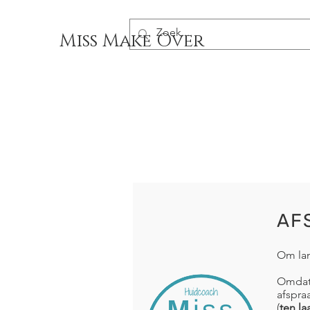
Miss Make Over
AF
Om lan
Omdat 
afspraa
(
ten l