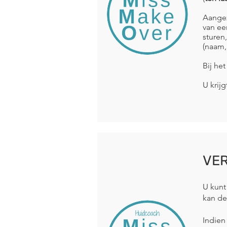
Aangez
van ee
sturen
(naam
Bij he
U krijg
VER
U kunt
kan de
Indien