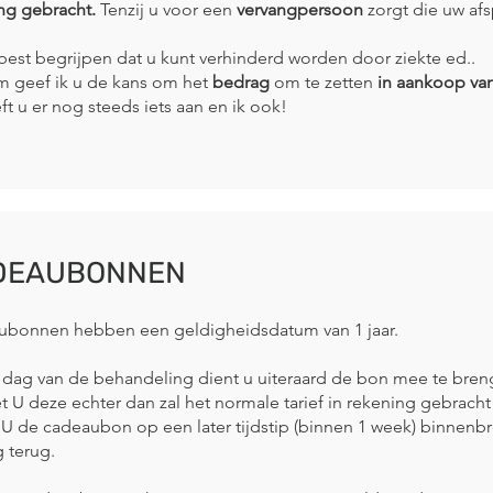
ng gebracht.
Tenzij u voor een
vervangpersoon
zorgt die uw af
 best begrijpen dat u kunt verhinderd worden door ziekte ed..
 geef ik u de kans om het
bedrag
om te zetten
in aankoop va
ft u er nog steeds iets aan en ik ook!
DEAUBONNEN
bonnen hebben een geldigheidsdatum van 1 jaar.
dag van de behandeling dient u uiteraard de bon mee te bren
t U deze echter dan zal het normale tarief in rekening gebrach
 U de cadeaubon op een later tijdstip (binnen 1 week) binnenbre
 terug.