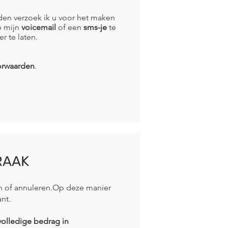
den verzoek ik u voor het maken
p mijn
voicemail
of een
sms-je
te
r te laten.
orwaarden
.
RAAK
n of annuleren.Op deze manier
nt.
volledige bedrag in