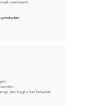
spraak overneemt.
n producten
.
gen.
t worden.
ngt, dan krijgt u het betaalde