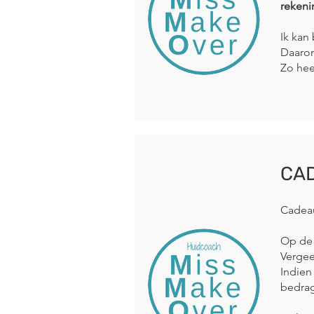
rekeni
Ik kan
Daarom
Zo hee
CA
Cadeau
Op de 
Vergee
Indien
bedrag