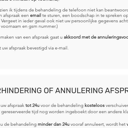
ien ik tijdens de behandeling de telefoon niet kan beantwoor
n afspraak een
email
te sturen, een boodschap in te spreken o
, Vergeet in ieder geval ook niet uw persoonlijke gegevens achte
, voornaam en gsm nummer.)
t maken van een afspraak gaat u
akkoord met de annuleringsvo
t uw afspraak bevestigd via e-mail.
HINDERING OF ANNULERING AFSP
 uw afspraak
tot 24u
voor de behandeling
kosteloos
verschuive
 gereserveerde tijd nog worden ingeboekt door een andere kla
 u de behandeling
minder dan 24u
vooraf annuleert, wordt het